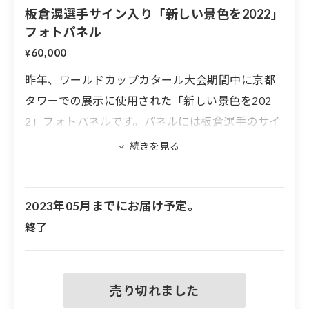
板倉滉選手サイン入り「新しい景色を2022」
フォトパネル
60,000
¥
昨年、ワールドカップカタール大会期間中に京都
タワーでの展示に使用された「新しい景色を202
2」フォトパネルです。パネルには板倉選手のサイ
ンが入ります。
※フォトパネルの大きさは、594×841mm
※実際に展示したフォトパネルのため、汚れや傷
2023年05月までにお届け予定。
などがある場合があります
終了