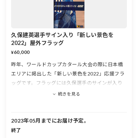
久保建英選手サイン入り「新しい景色を
2022」屋外フラッグ
60,000
¥
昨年、ワールドカップカタール大会の際に日本橋
エリアに掲出した「新しい景色を2022」応援フラ
ッグです。フラッグには久保選手のサインが入り
ます。
※両面に選手が印刷されていますが、サインは片
面のみです
2023年05月までにお届け予定。
※フラッグの大きさは600mm×1400mmです
終了