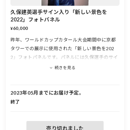
久保建英選手サイン入り「新しい景色を
2022」フォトパネル
60,000
¥
昨年、ワールドカップカタール大会期間中に京都
タワーでの展示に使用された「新しい景色を202
2」フォトパネルです。パネルには久保選手のサイ
ンが入ります。
※フォトパネルの大きさは、594×841mm
※実際に展示したフォトパネルのため、汚れや傷
2023年05月までにお届け予定。
などがある場合があります
終了