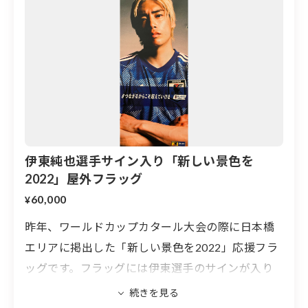
で紹介させていただく可能性があります。（個人情報が
特定された形では掲載いたしません）
個人情報取り扱いについて
公益財団法人日本サッカー協会は、個人情報として、氏
名・電話番号・メールアドレス・住所を取得します。取
得した個人情報は、日本サッカー協会の個人情報保護方
針に従って適正かつ安全に管理し、①本企画に関するご
伊東純也選手サイン入り「新しい景色を
連絡、②本企画の返礼品の発送にのみ利用させていただ
2022」屋外フラッグ
きます。また、法令に定める場合を除き、ご本人さまの
60,000
承諾なしに第三者（業務委託先を除く）に個人情報を提
¥
昨年、ワールドカップカタール大会の際に日本橋
・本企画の内容は、予告なく変更する場合があります。
エリアに掲出した「新しい景色を2022」応援フラ
また、予期し得ない事象など、止むを得ない事情により
ッグです。フラッグには伊東選手のサインが入り
ます。