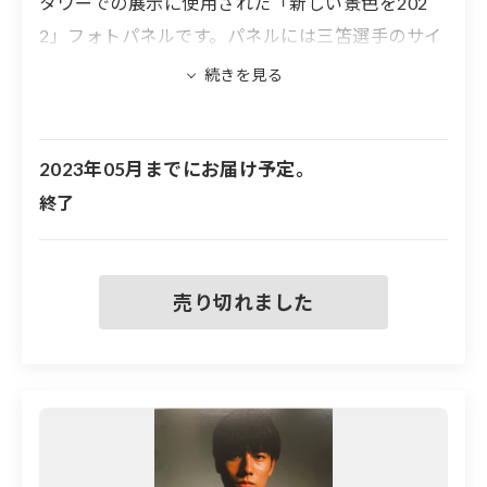
タワーでの展示に使用された「新しい景色を202
2」フォトパネルです。パネルには三笘選手のサイ
ンが入ります。
※フォトパネルの大きさは、594×841mm
※実際に展示したフォトパネルのため、汚れや傷
2023年05月までにお届け予定。
などがある場合があります
終了