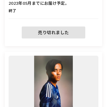
※実際に展示したフォトパネルのため、汚れや傷
2023年05月までにお届け予定。
などがある場合があります
終了