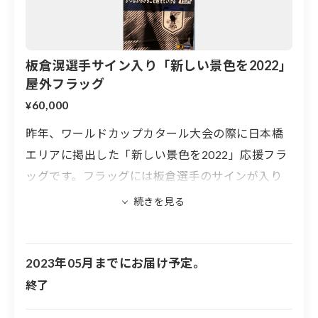
板倉滉選手サイン入り「新しい景色を2022」
屋外フラッグ
60,000
¥
昨年、ワールドカップカタール大会の際に日本橋
エリアに掲出した「新しい景色を2022」応援フラ
ッグです。フラッグには板倉選手のサインが入り
ます。
※両面に選手が印刷されていますが、サインは片
面のみです
2023年05月までにお届け予定。
※フラッグの大きさは600mm×1400mmです
終了
※フラッグには取り付け用の穴が４つ空いていま