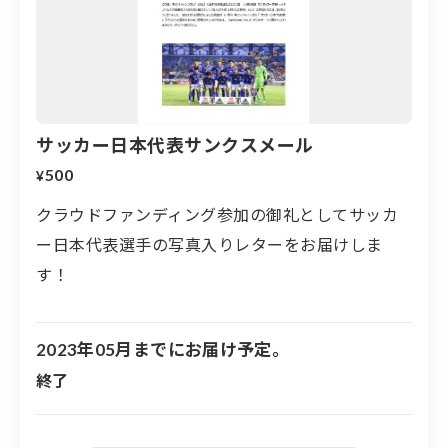
※サイン入り屋外フラッグは、遠藤航選手、伊東純也選
手、板倉滉選手、三笘薫選手、
田中碧選手、久保建英選
サッカー日本代表サンクスメール
手のみ
500
¥
※サインなし屋外フラッグは、長友佑都選手、吉田麻也
選手、権田修一選手、遠藤航選手、伊東純也選手、南野
クラウドファンディング参加の御礼としてサッカ
拓実選手、
板倉滉選手、中山雄太選手、三笘薫選手、田
ー日本代表選手の写真入りレターをお届けしま
中碧選手、冨安健洋選手、久保建英選手のフラッグ（選
す！
手は選べません）
※フラッグの大きさは600×1400mm
2023年05月までにお届け予定。
終了
※実際に屋外に掲出したフラッグのため、汚れや傷など
がある場合もあります