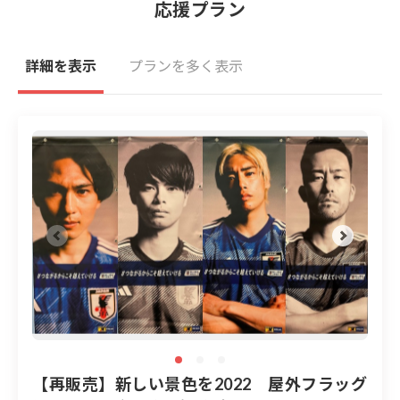
応援プラン
詳細を表示
プランを多く表示
返礼品
返礼品には、サッカーワールドカップカタールに出場す
るサッカー日本代表を応援する「新しい景色を2022」プ
ロモーションで使用した屋外フラッグや写真パネルやサ
ッカー日本代表オリジナルフォトなどをご用意していま
す。スタジアムやご自宅からクラウドファンディングに
ご参加いただき、多くの子どもたちをスタジアムに招待
しましょう。
【新しい景色を2022 プロモーション/昨年の日本橋の
様子】
【再販売】新しい景色を2022 屋外フラッグ