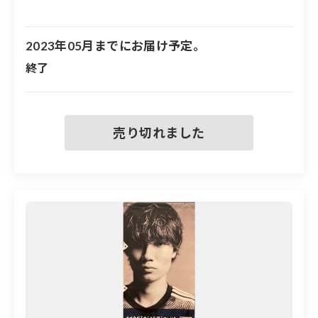
※両面に選手が印刷されていますが、サインは片
・本企画に関する紛争については、東京地方裁判所を第
面のみです
2023年05月までにお届け予定。
※フラッグの大きさは600mm×1400mmです
終了
※フラッグには取り付け用の穴が４つ空いていま
す
※実際に屋外に掲出したフラッグのため、汚れや
傷などがある場合もあります