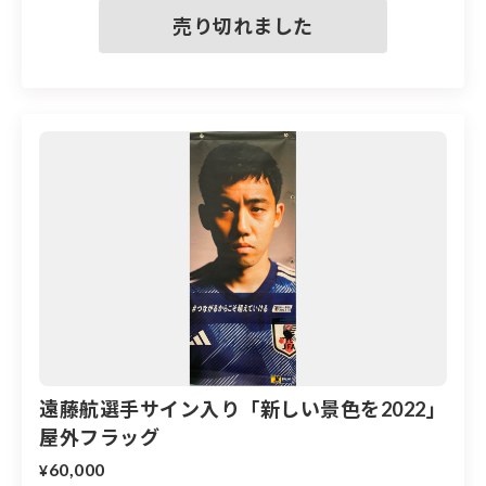
【新しい景色を2022 フォトパネル】
※サイン入りフォトパネルは,、遠藤航選手、伊東純也選
手、板倉滉選手、三笘薫選手、田中碧選手、久保建英選
手のみ
※フォトパネルの大きさは594×841mm
遠藤航選手サイン入り「新しい景色を2022」
注意事項
屋外フラッグ
※お申込み後のキャンセルや返礼品コースの変更、返礼
60,000
¥
品の交換（不良品の場合を除く）はいたしかねます。予