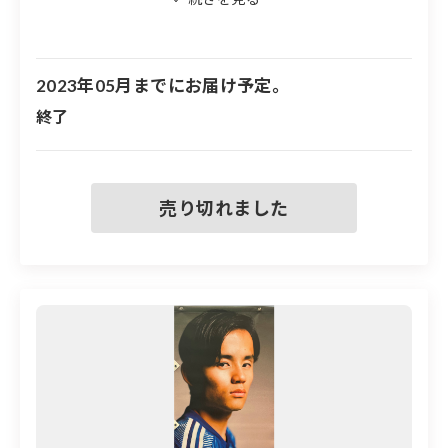
※両面に選手が印刷されていますが、サインは片
面のみです
2023年05月までにお届け予定。
※フラッグの大きさは600mm×1400mmです
終了
※フラッグには取り付け用の穴が４つ空いていま
す
※実際に屋外に掲出したフラッグのため、汚れや
傷などがある場合もあります