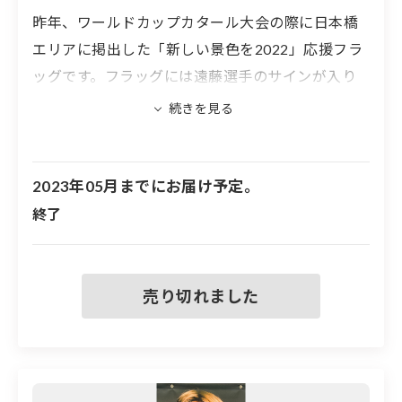
めご了承ください。
昨年、ワールドカップカタール大会の際に日本橋
エリアに掲出した「新しい景色を2022」応援フラ
ッグです。フラッグには遠藤選手のサインが入り
※「新しい景色を2022」屋外フラッグ（サインなし）
ます。
は、選手を指定することはできません。またそれに伴う
到着後の返品も受け付けられないことをご了承くださ
い。
※両面に選手が印刷されていますが、サインは片
面のみです
2023年05月までにお届け予定。
※受領した返礼品をインターネット等で第三者に譲渡・
※フラッグの大きさは600mm×1400mmです
転売などをすることは一切禁止いたします。譲渡・転売
終了
された権利は無効となります。
※フラッグには取り付け用の穴が４つ空いていま
す
※スタジアムにご招待する子どもたちはJFAで選定しま
※実際に屋外に掲出したフラッグのため、汚れや
傷などがある場合もあります
※所得税などの税制上の優遇措置の対象とはなりませ
※入力いただいた応援コメントは、一部ホームページ等