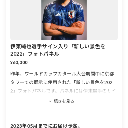
伊東純也選手サイン入り「新しい景色を
2022」フォトパネル
60,000
¥
昨年、ワールドカップカタール大会期間中に京都
タワーでの展示に使用された「新しい景色を202
2」フォトパネルです。パネルには伊東選手のサイ
ンが入ります。
※フォトパネルの大きさは、594×841mm
※実際に展示したフォトパネルのため、汚れや傷
2023年05月までにお届け予定。