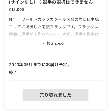
(サインなし）※選手の選択はできません
15,000
¥
昨年、ワールドカップカタール大会の際に日本橋
エリアに掲出した応援フラッグです。フラッグは
両面に選手が印刷されていますが、選手の指定は
できません。
※こちらのフラッグにはサインは入っていません
※選手の指定はできません。
2023年05月までにお届け予定。
※フラッグの大きさは600mm×1400mmです
終了
※フラッグには取り付け用の穴が４つ空いていま
【新しい景色を2022 屋外フラッグ（サイン入り/サイ
す
ンなし）】
※実際に屋外に掲出したフラッグのため、汚れや
傷などがある場合もあります