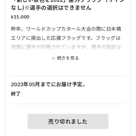
なし)※選手の選択はできません
15,000
¥
昨年、ワールドカップカタール大会の際に日本橋
エリアに掲出した応援フラッグです。フラッグは
両面に選手が印刷されていますが、選手の指定は
できません。
※こちらのフラッグにはサインは入っていません
※選手の指定はできません。
2023年05月までにお届け予定。
※フラッグの大きさは600mm×1400mmです
終了
※フラッグには取り付け用の穴が４つ空いていま
す
※実際に屋外に掲出したフラッグのため、汚れや
傷などがある場合もあります