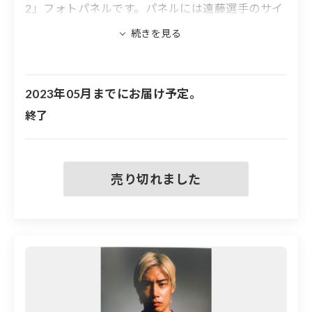
2」フォトパネルです。パネルには遠藤選手のサイ
ンが入ります。
※フォトパネルの大きさは594×841mm
※実際に展示したフォトパネルのため、汚れや傷
2023年05月までにお届け予定。
などがある場合があります
終了