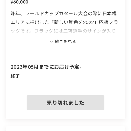
60,000
¥
昨年、ワールドカップカタール大会の際に日本橋
エリアに掲出した「新しい景色を2022」応援フラ
ッグです。フラッグには三笘選手のサインが入り
ます。
※両面に選手が印刷されていますが、サインは片
面のみです
2023年05月までにお届け予定。
※フラッグの大きさは600mm×1400mmです
終了
※フラッグには取り付け用の穴が４つ空いていま
す
※実際に屋外に掲出したフラッグのため、汚れや
傷などがある場合もあります